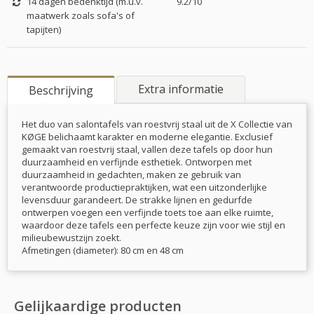
14 dagen bedenktijd (m.u.v.
9.2/10
maatwerk zoals sofa's of
tapijten)
Extra informatie
Beschrijving
Het duo van salontafels van roestvrij staal uit de X Collectie van
KØGE belichaamt karakter en moderne elegantie. Exclusief
gemaakt van roestvrij staal, vallen deze tafels op door hun
duurzaamheid en verfijnde esthetiek. Ontworpen met
duurzaamheid in gedachten, maken ze gebruik van
verantwoorde productiepraktijken, wat een uitzonderlijke
levensduur garandeert. De strakke lijnen en gedurfde
ontwerpen voegen een verfijnde toets toe aan elke ruimte,
waardoor deze tafels een perfecte keuze zijn voor wie stijl en
milieubewustzijn zoekt.
Afmetingen (diameter): 80 cm en 48 cm
Gelijkaardige producten