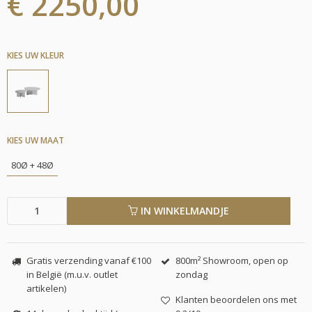
€ 2250,00
KIES UW KLEUR
KIES UW MAAT
80Ø + 48Ø
IN WINKELMANDJE
Gratis verzending vanaf €100
800m² Showroom, open op
in België (m.u.v. outlet
zondag
artikelen)
Klanten beoordelen ons met