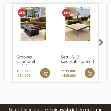
Next
Grooves
Sett LN13
Se
salontafel
salontafel (outlet)
bij
rechthoekig
(outlet)
1099.00€
2199.00€
96
714.00€
1429.00€
62
Schrijf je in op onze nieuwsbrief en ontvang