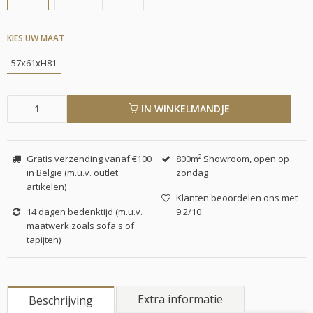
KIES UW MAAT
57x61xH81
IN WINKELMANDJE
Gratis verzending vanaf €100
800m² Showroom, open op
in België (m.u.v. outlet
zondag
artikelen)
Klanten beoordelen ons met
14 dagen bedenktijd (m.u.v.
9.2/10
maatwerk zoals sofa's of
tapijten)
Extra informatie
Beschrijving