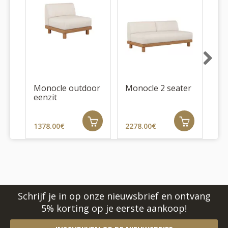
Next
Monocle outdoor
Monocle 2 seater
Mo
eenzit
en
1378.00€
2278.00€
17
Schrijf je in op onze nieuwsbrief en ontvang
5% korting op je eerste aankoop!