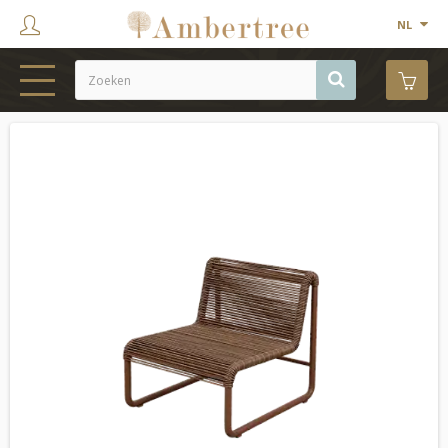
NL
HOME
WEBSHOP
SHOWROOM
PROJECTEN
MERKEN
OVER ONS
CONTACT
OUTLET