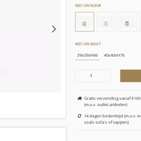
KIES UW KLEUR
Next
KIES UW MAAT
39x39xH66
40x40xH76
Gratis verzending vanaf €100 
(m.u.v. outlet artikelen)
14 dagen bedenktijd (m.u.v. 
zoals sofa's of tapijten)