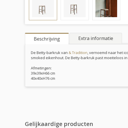
Extra informatie
Beschrijving
De Betty-barkruk van
& Tradition
, vernoemd naar het ico
smoked eikenhout. De Betty-barkruk past moeiteloos in 
Afmetingen:
39x39xH66 cm
40x40xH76 cm
Gelijkaardige producten