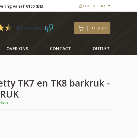
vering vanaf €100 (BE)
LOG IN
NL
485 reviews
0 items
OVER ONS
CONTACT
OUTLET
etty TK7 en TK8 barkruk -
KRUK
weken