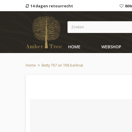
14 dagen retourrecht
800
HOME
WEBSHOP
Home
>
Betty TK7 en TK8 barkruk