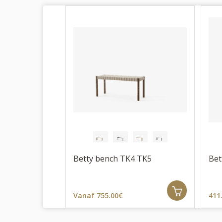
Betty bench TK4 TK5
Bet
Vanaf 755.00€
411