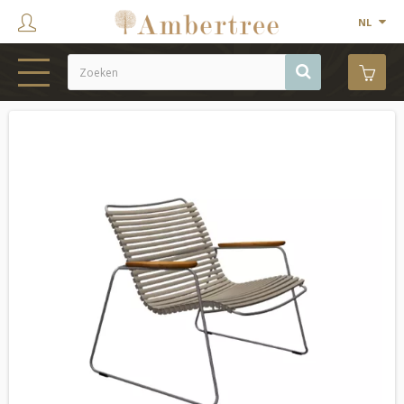
NL
HOME
WEBSHOP
SHOWROOM
PROJECTEN
MERKEN
OVER ONS
CONTACT
OUTLET