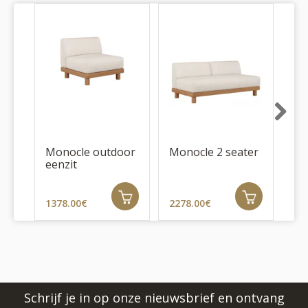
Next
Monocle outdoor
Monocle 2 seater
Mo
eenzit
en
1378.00€
2278.00€
17
Schrijf je in op onze nieuwsbrief en ontvang