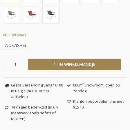
KIES UW MAAT
75,5x78xH73
IN WINKELMANDJE
Gratis verzending vanaf €100
800m² Showroom, open op
in België (m.u.v. outlet
zondag
artikelen)
Klanten beoordelen ons met
14 dagen bedenktijd (m.u.v.
9.2/10
maatwerk zoals sofa's of
tapijten)