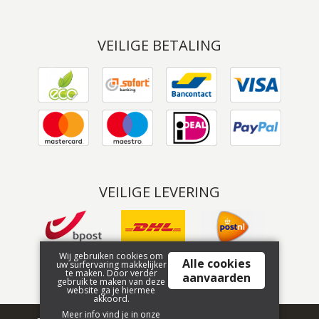
VEILIGE BETALING
VEILIGE LEVERING
Wij gebruiken cookies om
Alle cookies
uw surfervaring makkelijker
te maken. Door verder
aanvaarden
gebruik te maken van deze
website ga je hiermee
akkoord.
Meer info vind je in onze