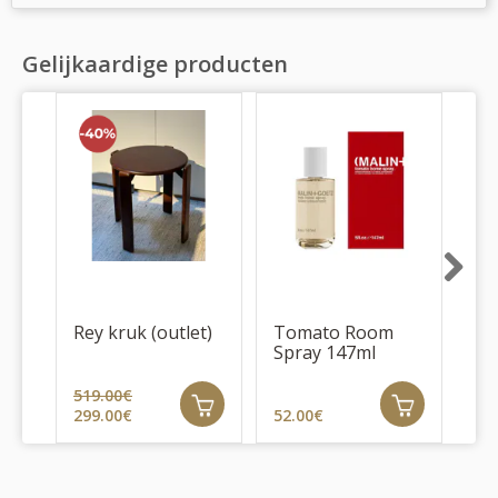
Gelijkaardige producten
Next
Rey kruk (outlet)
Tomato Room
AA
Spray 147ml
up
519.00€
299.00€
52.00€
53