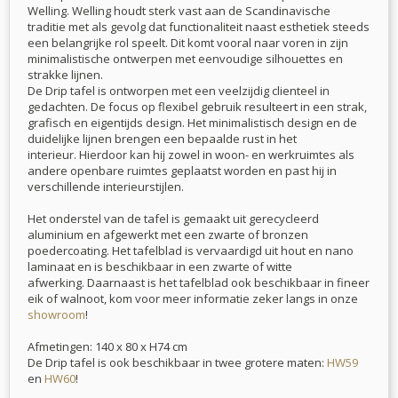
Welling. Welling houdt sterk vast aan de Scandinavische
traditie met als gevolg dat functionaliteit naast esthetiek steeds
een belangrijke rol speelt. Dit komt vooral naar voren in zijn
minimalistische ontwerpen met eenvoudige silhouettes en
strakke lijnen.
De Drip tafel is ontworpen met een veelzijdig clienteel in
gedachten. De focus op flexibel gebruik resulteert in een strak,
grafisch en eigentijds design. Het minimalistisch design en de
duidelijke lijnen brengen een bepaalde rust in het
interieur. Hierdoor kan hij zowel in woon- en werkruimtes als
andere openbare ruimtes geplaatst worden en past hij in
verschillende interieurstijlen.
Het onderstel van de tafel is gemaakt uit gerecycleerd
aluminium en afgewerkt met een zwarte of bronzen
poedercoating. Het tafelblad is vervaardigd uit hout en nano
laminaat en is beschikbaar in een zwarte of witte
afwerking. Daarnaast is het tafelblad ook beschikbaar in fineer
eik of walnoot, kom voor meer informatie zeker langs in onze
showroom
!
Afmetingen: 140 x 80 x H74 cm
De Drip tafel is ook beschikbaar in twee grotere maten:
HW59
en
HW60
!