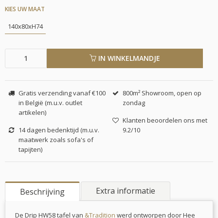
KIES UW MAAT
140x80xH74
IN WINKELMANDJE
Gratis verzending vanaf €100
800m² Showroom, open op
in België (m.u.v. outlet
zondag
artikelen)
Klanten beoordelen ons met
14 dagen bedenktijd (m.u.v.
9.2/10
maatwerk zoals sofa's of
tapijten)
Extra informatie
Beschrijving
De Drip HW58 tafel van
&Tradition
werd ontworpen door Hee