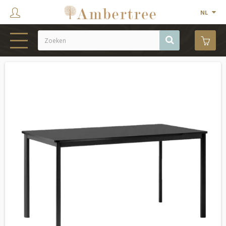
NL
HOME
WEBSHOP
SHOWROOM
PROJECTEN
MERKEN
OVER ONS
CONTACT
OUTLET