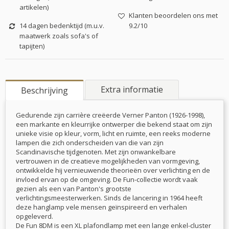
artikelen)
Klanten beoordelen ons met
14 dagen bedenktijd (m.u.v.
9.2/10
maatwerk zoals sofa's of
tapijten)
Extra informatie
Beschrijving
Gedurende zijn carrière creëerde Verner Panton (1926-1998),
een markante en kleurrijke ontwerper die bekend staat om zijn
unieke visie op kleur, vorm, licht en ruimte, een reeks moderne
lampen die zich onderscheiden van die van zijn
Scandinavische tijdgenoten. Met zijn onwankelbare
vertrouwen in de creatieve mogelijkheden van vormgeving,
ontwikkelde hij vernieuwende theorieën over verlichting en de
invloed ervan op de omgeving. De Fun-collectie wordt vaak
gezien als een van Panton's grootste
verlichtingsmeesterwerken. Sinds de lancering in 1964 heeft
deze hanglamp vele mensen geïnspireerd en verhalen
opgeleverd.
De Fun 8DM is een XL plafondlamp met een lange enkel-cluster