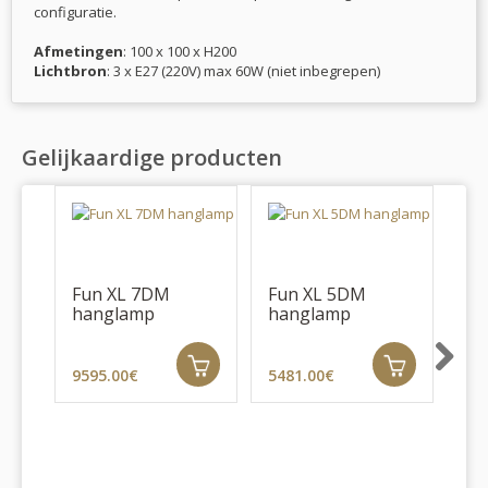
configuratie.
Afmetingen
: 100 x 100 x H200
Lichtbron
: 3 x E27 (220V) max 60W (niet inbegrepen)
Gelijkaardige producten
Fun XL 7DM
Fun XL 5DM
hanglamp
hanglamp
Next
9595.00€
5481.00€
Fu
ha