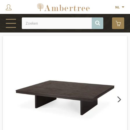
NL
HOME
WEBSHOP
SHOWROOM
PROJECTEN
MERKEN
OVER ONS
Next
CONTACT
OUTLET