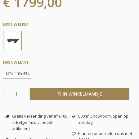
€ 1799,00
KIES UW KLEUR
KIES UW MAAT
140x110xH34
IN WINKELMANDJE
Gratis verzending vanaf €100
800m² Showroom, open op
in België (m.u.v. outlet
zondag
artikelen)
Klanten beoordelen ons met