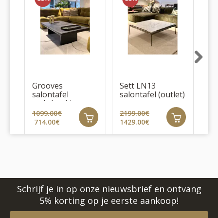
Next
Grooves
Sett LN13
Se
salontafel
salontafel (outlet)
bij
rechthoekig
(outlet)
1099.00€
2199.00€
96
714.00€
1429.00€
62
Schrijf je in op onze nieuwsbrief en ontvang
5% korting op je eerste aankoop!