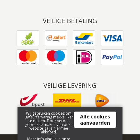
VEILIGE BETALING
VEILIGE LEVERING
Wij gebruiken cookies om
Alle cookies
uw surfervaring makkelijker
te maken. Door verder
aanvaarden
gebruik te maken van deze
website ga je hiermee
akkoord.
Meer info vind je in onze