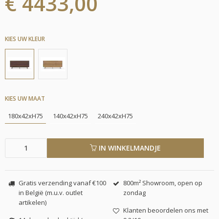
€ 4433,00
KIES UW KLEUR
KIES UW MAAT
180x42xH75
140x42xH75
240x42xH75
IN WINKELMANDJE
Gratis verzending vanaf €100
800m² Showroom, open op
in België (m.u.v. outlet
zondag
artikelen)
Klanten beoordelen ons met