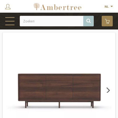
NL
HOME
WEBSHOP
SHOWROOM
PROJECTEN
MERKEN
OVER ONS
Next
CONTACT
OUTLET