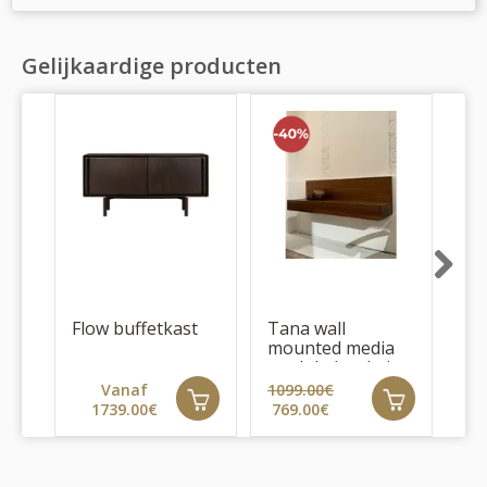
Gelijkaardige producten
Next
Flow buffetkast
Tana wall
El
mounted media
vl
module (outlet)
Vanaf
1099.00€
1739.00€
769.00€