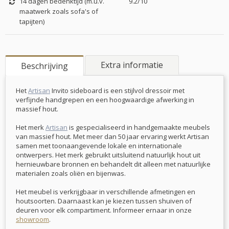
14 dagen bedenktijd (m.u.v.
9.2/10
maatwerk zoals sofa's of
tapijten)
Extra informatie
Beschrijving
Het
Artisan
Invito sideboard is een stijlvol dressoir met
verfijnde handgrepen en een hoogwaardige afwerking in
massief hout.
Het merk
Artisan
is gespecialiseerd in handgemaakte meubels
van massief hout. Met meer dan 50 jaar ervaring werkt Artisan
samen met toonaangevende lokale en internationale
ontwerpers. Het merk gebruikt uitsluitend natuurlijk hout uit
hernieuwbare bronnen en behandelt dit alleen met natuurlijke
materialen zoals oliën en bijenwas.
Het meubel is verkrijgbaar in verschillende afmetingen en
houtsoorten. Daarnaast kan je kiezen tussen shuiven of
deuren voor elk compartiment. Informeer ernaar in onze
showroom
.