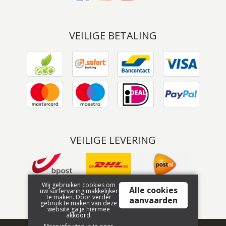
VEILIGE BETALING
VEILIGE LEVERING
Wij gebruiken cookies om
Alle cookies
uw surfervaring makkelijker
te maken. Door verder
aanvaarden
gebruik te maken van deze
website ga je hiermee
akkoord.