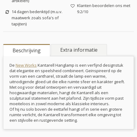
artikelen)
Klanten beoordelen ons met
14 dagen bedenktijd (m.u.v.
9.2/10
maatwerk zoals sofa's of
tapijten)
Extra informatie
Beschrijving
De
New Works
Kantarell Hanglamp is een verfijnd designstuk
dat elegantie en speelsheid combineert. Geïnspireerd op de
vorm van een cantharel, straalt de lamp een warme,
uitnodigende gloed uit die elke ruimte sfeer en karakter geeft.
Met oog voor detail ontworpen en vervaardigd uit
hoogwaardige materialen, hangt de Kantarell als een
sculpturaal statement aan het plafond. Zijn tijdloze vorm past
moeiteloos in zowel moderne als klassieke interieurs.
Of hij nu solo boven de eettafel hangt of in serie een grotere
ruimte verlicht, de Kantarell transformeert elke omgeving tot
een stijlvolle en rustgevende setting.