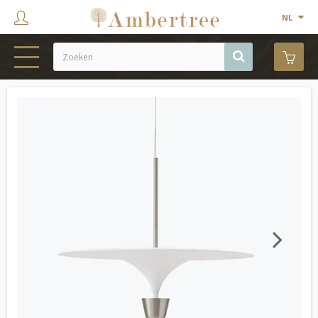
NL
HOME
WEBSHOP
SHOWROOM
PROJECTEN
MERKEN
OVER ONS
Next
CONTACT
OUTLET