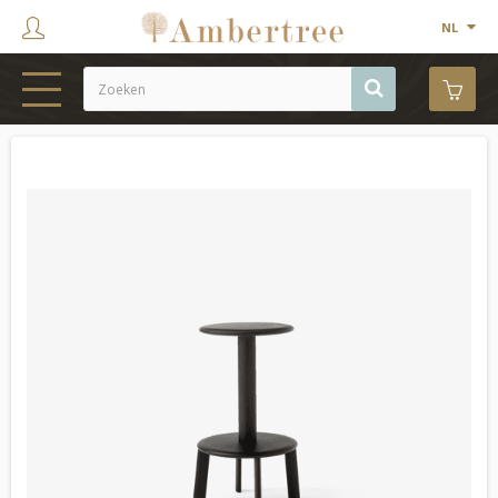
NL
HOME
WEBSHOP
SHOWROOM
PROJECTEN
MERKEN
OVER ONS
CONTACT
OUTLET