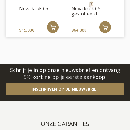
Neva kruk 65
Neva kruk 65
Ne
gestoffeerd
ge
915.00€
964.00€
10
Schrijf je in op onze nieuwsbrief en ontvang
5% korting op je eerste aankoop!
INSCHRIJVEN OP DE NIEUWSBRIEF
ONZE GARANTIES