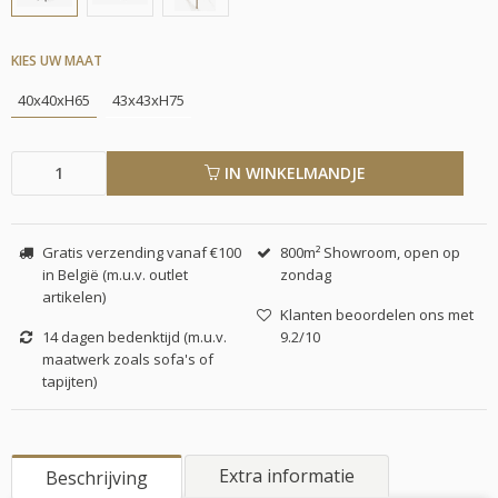
KIES UW MAAT
40x40xH65
43x43xH75
IN WINKELMANDJE
Gratis verzending vanaf €100
800m² Showroom, open op
in België (m.u.v. outlet
zondag
artikelen)
Klanten beoordelen ons met
14 dagen bedenktijd (m.u.v.
9.2/10
maatwerk zoals sofa's of
tapijten)
Extra informatie
Beschrijving