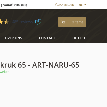
ng vanaf €100 (BE)
AANMELDEN
NL
485 reviews
0 items
OVER ONS
CONTACT
OUTLET
u kruk 65 - ART-NARU-65
8 weken