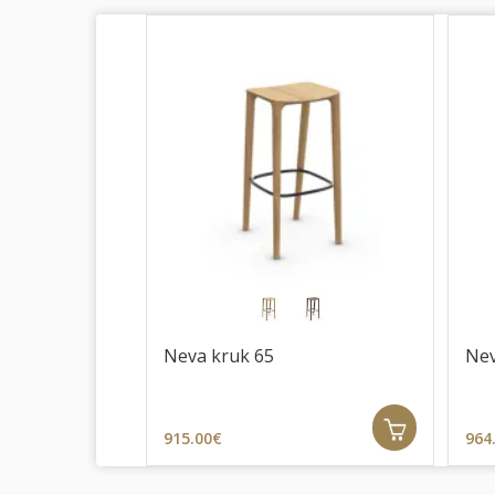
Neva kruk 65
Nev
915.00€
964