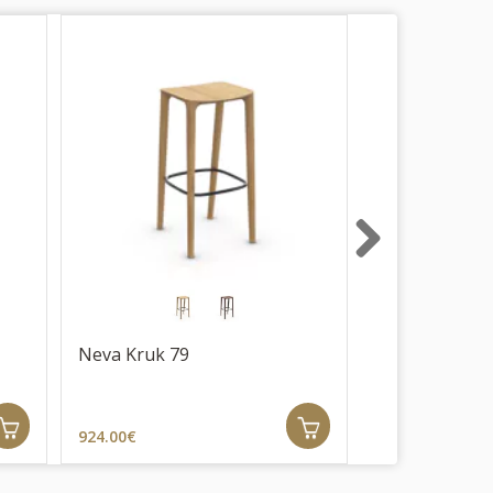
Next
Neva Kruk 79
Naru kruk 79
924.00€
890.00€