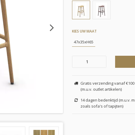
Next
KIES UW MAAT
47x35xH65
Gratis verzending vanaf €100 
(m.u.v. outlet artikelen)
14 dagen bedenktijd (m.u.v. 
zoals sofa's of tapijten)