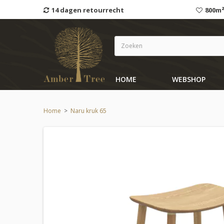
14 dagen retourrecht
800m²
HOME
WEBSHOP
Home
>
Naru kruk 65