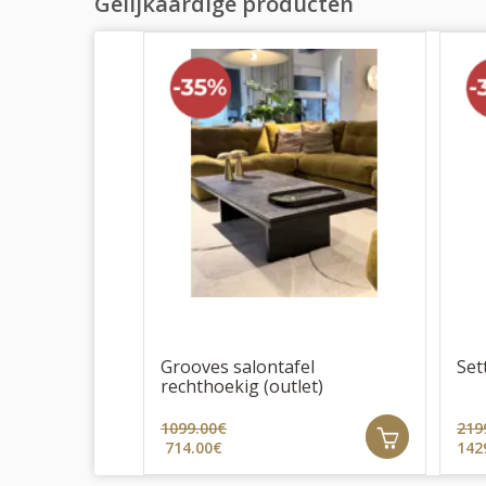
Gelijkaardige producten
Grooves salontafel
Set
rechthoekig (outlet)
1099.00€
219
714.00€
142