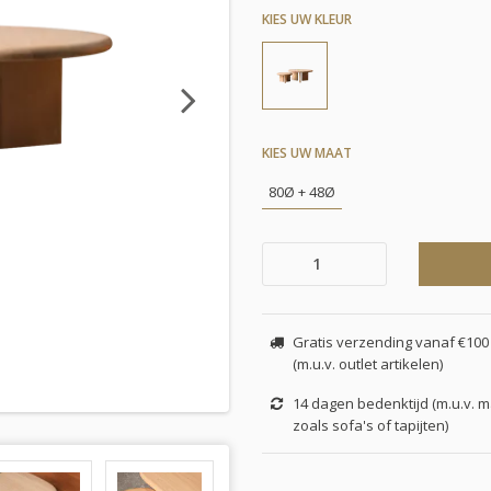
KIES UW KLEUR
Next
KIES UW MAAT
80Ø + 48Ø
Gratis verzending vanaf €100 
(m.u.v. outlet artikelen)
14 dagen bedenktijd (m.u.v. 
zoals sofa's of tapijten)