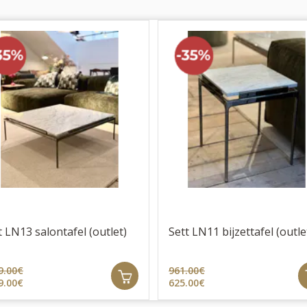
t LN13 salontafel (outlet)
Sett LN11 bijzettafel (outle
9.00€
961.00€
9.00€
625.00€