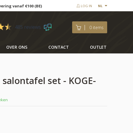
vering vanaf €100 (BE)
LOG IN
NL
485 reviews
0 items
OVER ONS
CONTACT
OUTLET
 salontafel set - KOGE-
weken