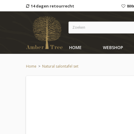
14 dagen retourrecht
800
HOME
WEBSHOP
Home
>
Natural salontafel set