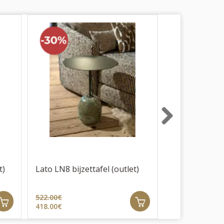
Next
t)
Lato LN8 bijzettafel (outlet)
Ita OS4 salont
522.00€
1648.00€
418.00€
1318.00€