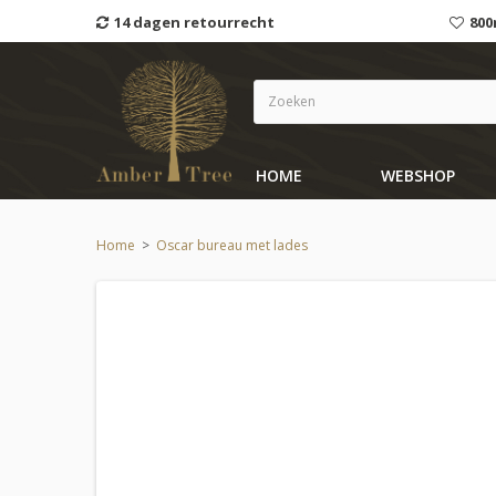
14 dagen retourrecht
800
HOME
WEBSHOP
Home
>
Oscar bureau met lades