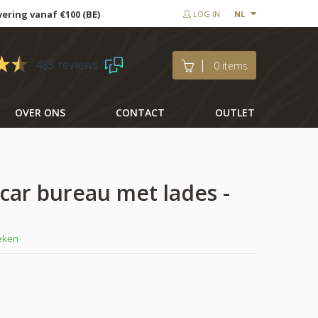
vering vanaf €100 (BE)
LOG IN
NL
485 reviews
0 items
OVER ONS
CONTACT
OUTLET
scar bureau met lades -
weken