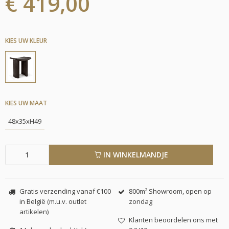
€ 419,00
KIES UW KLEUR
KIES UW MAAT
48x35xH49
IN WINKELMANDJE
Gratis verzending vanaf €100
800m² Showroom, open op
in België (m.u.v. outlet
zondag
artikelen)
Klanten beoordelen ons met