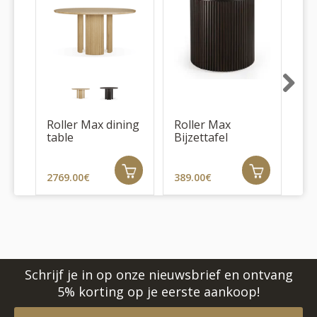
Next
Roller Max dining
Roller Max
Ro
table
Bijzettafel
Sa
2769.00€
389.00€
Schrijf je in op onze nieuwsbrief en ontvang
5% korting op je eerste aankoop!