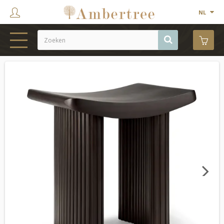
NL
HOME
WEBSHOP
SHOWROOM
PROJECTEN
MERKEN
OVER ONS
Next
CONTACT
OUTLET