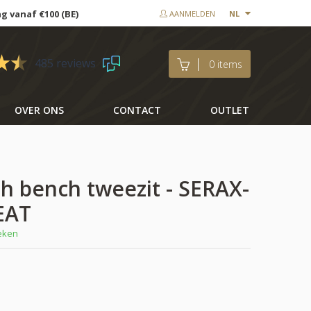
ng vanaf €100 (BE)
AANMELDEN
NL
485 reviews
0 items
OVER ONS
CONTACT
OUTLET
ph bench tweezit - SERAX-
EAT
weken