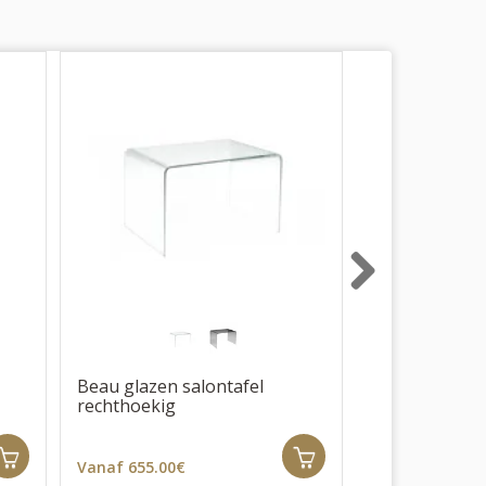
Next
Beau glazen salontafel
Beau glazen s
rechthoekig
vierkant
Vanaf 655.00€
Vanaf 665.00€