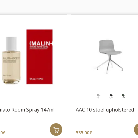
ato Room Spray 147ml
AAC 10 stoel upholstered
00€
535.00€