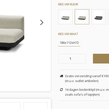
KIES UW KLEUR
Next
KIES UW MAAT
186x112xH72
Gratis verzending vanaf €100 
(m.u.v. outlet artikelen)
14 dagen bedenktijd (m.u.v. 
zoals sofa's of tapijten)