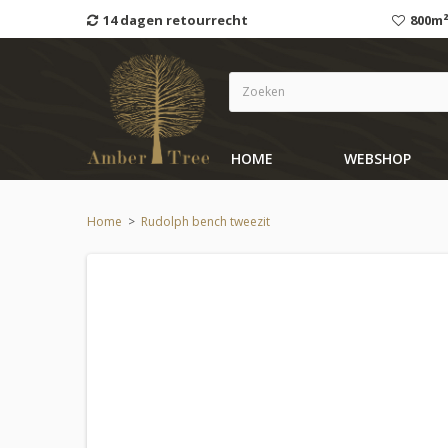
14 dagen retourrecht
800m²
HOME
WEBSHOP
Home
>
Rudolph bench tweezit