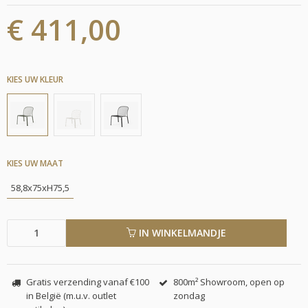
€ 411,00
KIES UW KLEUR
KIES UW MAAT
58,8x75xH75,5
IN WINKELMANDJE
Gratis verzending vanaf €100
800m² Showroom, open op
in België (m.u.v. outlet
zondag