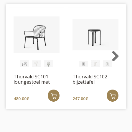
Next
Thorvald SC101
Thorvald SC102
loungestoel met
bijzettafel
armleuning
480.00€
247.00€