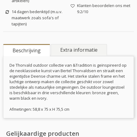
artikelen)
Klanten beoordelen ons met
14 dagen bedenktijd (m.u.v.
9.2/10
maatwerk zoals sofa's of
tapijten)
Extra informatie
Beschrijving
De Thorvald outdoor collectie van &Tradition is geïnspireerd op
de neoklassieke kunst van Bertel Thorvaldsen en straalt een
eigentijdse Deense charme uit. Het sterke stalen frame en het
luchtige ontwerp maken de collectie geschikt voor zowel
stedelijke als natuurlijke omgevingen. De outdoor loungestoel
is beschikbaar in drie verschillende kleuren: bronze green,
warm black en ivory.
Afmetingen: 58,8 x 75 x H 75,5 cm
Gelijkaardige producten