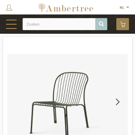
NL
HOME
WEBSHOP
SHOWROOM
PROJECTEN
MERKEN
OVER ONS
Next
CONTACT
OUTLET