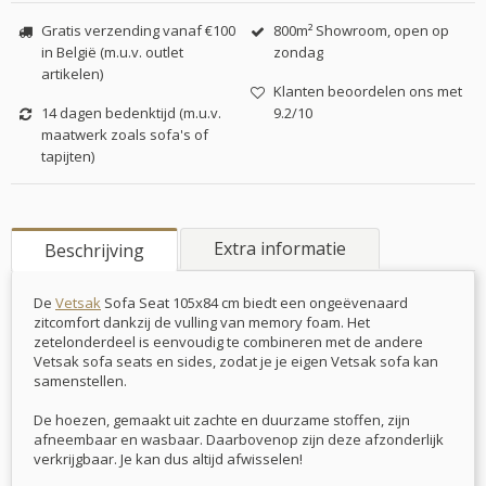
Gratis verzending vanaf €100
800m² Showroom, open op
in België (m.u.v. outlet
zondag
artikelen)
Klanten beoordelen ons met
14 dagen bedenktijd (m.u.v.
9.2/10
maatwerk zoals sofa's of
tapijten)
Extra informatie
Beschrijving
De
Vetsak
Sofa Seat 105x84 cm biedt een ongeëvenaard
zitcomfort dankzij de vulling van memory foam. Het
zetelonderdeel is eenvoudig te combineren met de andere
Vetsak sofa seats en sides, zodat je je eigen Vetsak sofa kan
samenstellen.
De hoezen, gemaakt uit zachte en duurzame stoffen, zijn
afneembaar en wasbaar. Daarbovenop zijn deze afzonderlijk
verkrijgbaar. Je kan dus altijd afwisselen!