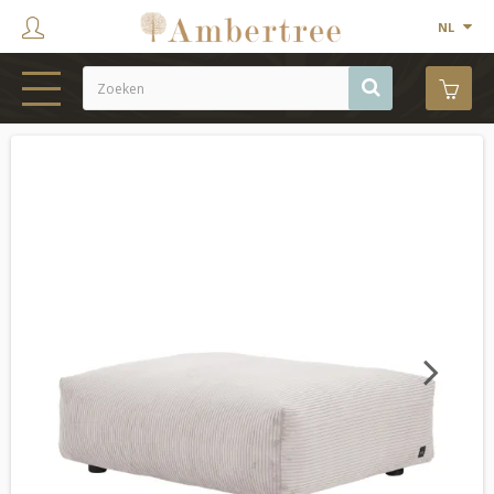
NL
HOME
WEBSHOP
SHOWROOM
PROJECTEN
MERKEN
OVER ONS
Next
CONTACT
OUTLET