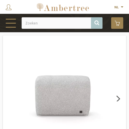
NL
HOME
WEBSHOP
SHOWROOM
PROJECTEN
MERKEN
OVER ONS
Next
CONTACT
OUTLET