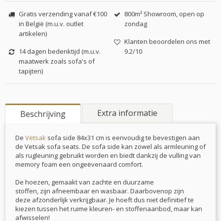
Gratis verzending vanaf €100
800m² Showroom, open op
in België (m.u.v. outlet
zondag
artikelen)
Klanten beoordelen ons met
14 dagen bedenktijd (m.u.v.
9.2/10
maatwerk zoals sofa's of
tapijten)
Extra informatie
Beschrijving
De
Vetsak
sofa side 84x31 cm is eenvoudig te bevestigen aan
de Vetsak sofa seats. De sofa side kan zowel als armleuning of
als rugleuning gebruikt worden en biedt dankzij de vulling van
memory foam een ongeëvenaard comfort.
De hoezen, gemaakt van zachte en duurzame
stoffen, zijn afneembaar en wasbaar. Daarbovenop zijn
deze afzonderlijk verkrijgbaar. Je hoeft dus niet definitief te
kiezen tussen het ruime kleuren- en stoffenaanbod, maar kan
afwisselen!