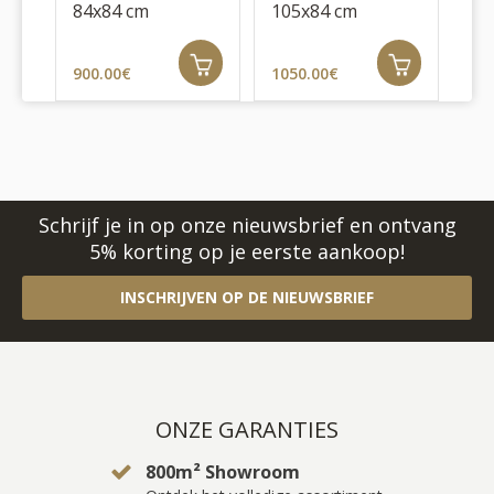
84x84 cm
105x84 cm
84
900.00€
1050.00€
68
Schrijf je in op onze nieuwsbrief en ontvang
5% korting op je eerste aankoop!
INSCHRIJVEN OP DE NIEUWSBRIEF
ONZE GARANTIES
800m² Showroom