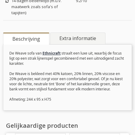
14 dagen bedenktijd (m.u.v.
9.2/10
maatwerk zoals sofa's of
tapijten)
Extra informatie
Beschrijving
De Weave sofa van
Ethnicraft
straalt een luxe uit, waarbij de focus
ligt op een strak lijnenspel gecombineerd met een uitnodigend zacht
karakter.
De Weave is bekleed met 40% katoen, 20% linnen, 20% viscose en
20% polyester, wat zorgt voor een comfortabel gevoel. Of je nu kiest
voor de lichte, neutrale tint 'Bone' of het karaktervolle groen, deze
bank vormt een stijlvol fundament voor elk modern interieur.
Afmeting: 244 x 95 x H75
Gelijkaardige producten