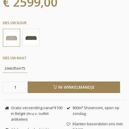
€ 2599,00
KIES UW KLEUR
KIES UW MAAT
244x95xH75
IN WINKELMANDJE
Gratis verzending vanaf €100
800m² Showroom, open op
in België (m.u.v. outlet
zondag
artikelen)
Klanten beoordelen ons met