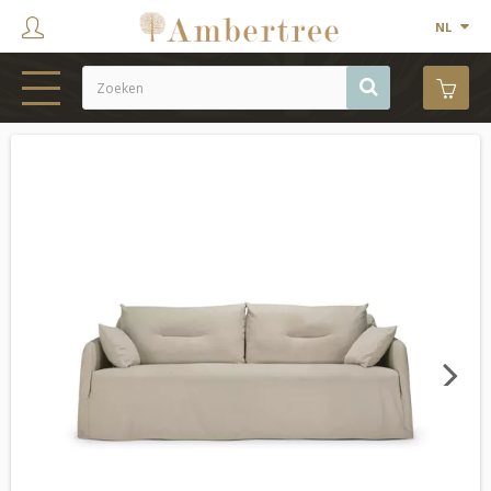
NL
HOME
WEBSHOP
SHOWROOM
PROJECTEN
MERKEN
OVER ONS
Next
CONTACT
OUTLET