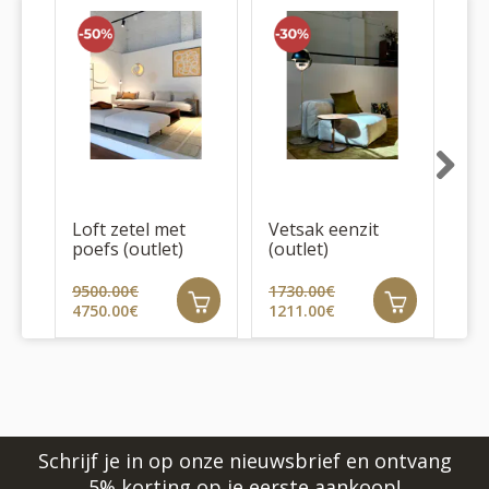
Next
Loft zetel met
Vetsak eenzit
Fig
poefs (outlet)
(outlet)
9500.00€
1730.00€
4750.00€
1211.00€
23
Schrijf je in op onze nieuwsbrief en ontvang
5% korting op je eerste aankoop!