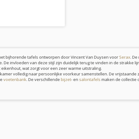
met bijhorende tafels ontworpen door Vincent Van Duysen voor
Serax
. De
e invloeden van deze stijl zijn duidelijk terug te vinden in de strakke lijn
t eikenhout, wat zorgt voor een zeer warme uitstraling.
kamer volledig naar persoonlijke voorkeur samenstellen. De vrijstaande z
de
voetenbank
. De verschillende
bijzet
- en
salontafels
maken de collectie 