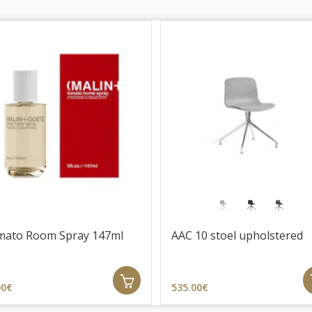
ato Room Spray 147ml
AAC 10 stoel upholstered
00€
535.00€