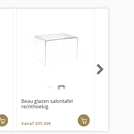
Next
Beau glazen salontafel
Beau glazen s
rechthoekig
vierkant
Vanaf 655.00€
Vanaf 665.00€