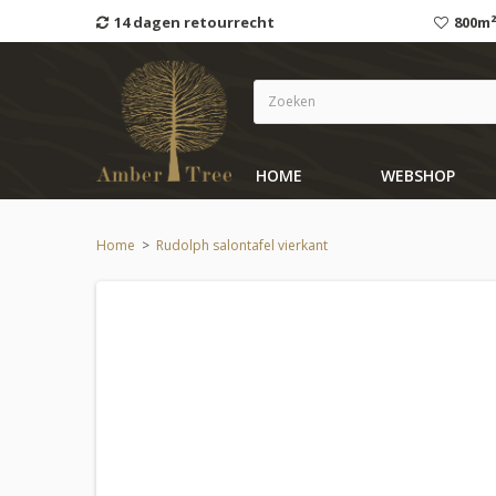
14 dagen retourrecht
800m²
HOME
WEBSHOP
Home
>
Rudolph salontafel vierkant