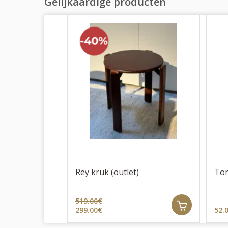
Gelijkaardige producten
Rey kruk (outlet)
Tom
519.00€
299.00€
52.