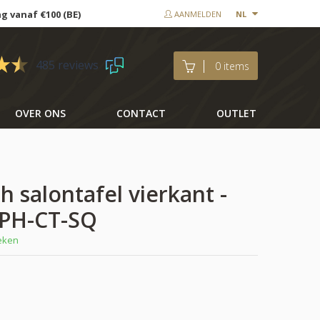
ng vanaf €100 (BE)
AANMELDEN
NL
485 reviews
0 items
OVER ONS
CONTACT
OUTLET
h salontafel vierkant -
PH-CT-SQ
weken