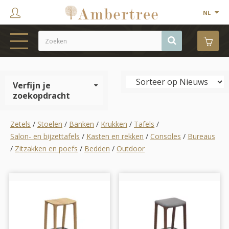
NL
HOME
Verfijn je
WEBSHOP
zoekopdracht
SHOWROOM
Zetels
/
Stoelen
/
Banken
/
Krukken
/
Tafels
/
PROJECTEN
Salon- en bijzettafels
/
Kasten en rekken
/
Consoles
/
Bureaus
/
Zitzakken en poefs
/
Bedden
/
Outdoor
MERKEN
OVER ONS
CONTACT
OUTLET