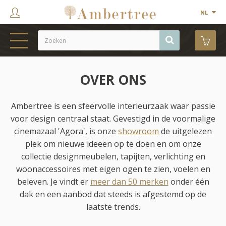
NL
HOME
OVER ONS
WEBSHOP
Ambertree is een sfeervolle interieurzaak waar passie
SHOWROOM
voor design centraal staat. Gevestigd in de voormalige
PROJECTEN
cinemazaal 'Agora', is onze
showroom
de uitgelezen
plek om nieuwe ideeën op te doen en om onze
MERKEN
collectie designmeubelen, tapijten, verlichting en
woonaccessoires met eigen ogen te zien, voelen en
OVER ONS
beleven. Je vindt er
meer dan 50 merken
onder één
dak en een aanbod dat steeds is afgestemd op de
CONTACT
laatste trends.
OUTLET