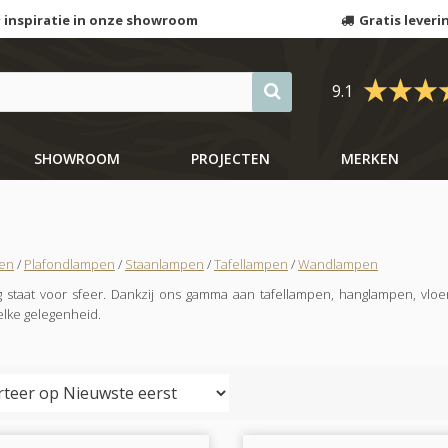
 inspiratie in onze showroom
Gratis leveri
9.1
SHOWROOM
PROJECTEN
MERKEN
en
/
Plafondlampen
/
Staanlampen
/
Tafellampen
/
Wandlampen
ng staat voor sfeer. Dankzij ons gamma aan tafellampen, hanglampen, v
lke gelegenheid.