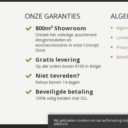
ONZE GARANTIES
ALGE
800m² Showroom
Algem
Ontdek het volledige assortiment
Lever
designmeubelen en
woonaccessoires in onze Concept
Privac
Store
Bestel
Gratis levering
Op alle orders boven €100 in België
Niet tevreden?
Retour binnen 14 dagen
Beveiligde betaling
100% veilig betalen met SSL
Wij gebruiken cookies om uw surfervaring mak
akkoord.