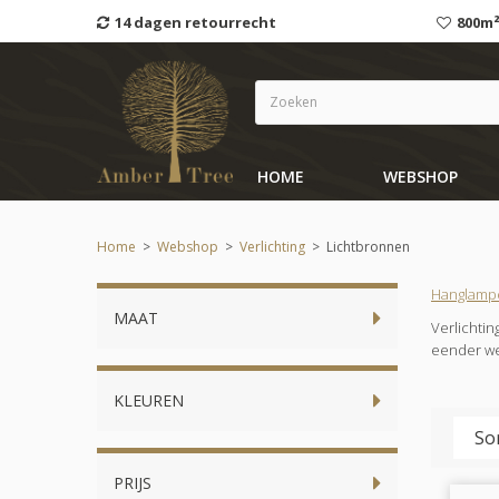
14 dagen retourrecht
800m²
HOME
WEBSHOP
Home
>
Webshop
>
Verlichting
>
Lichtbronnen
Hanglamp
MAAT
Verlichti
eender we
KLEUREN
PRIJS