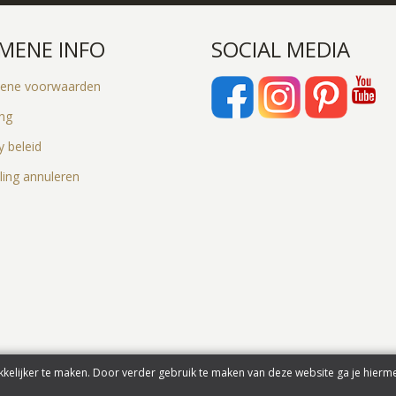
MENE INFO
SOCIAL MEDIA
ene voorwaarden
ing
y beleid
ling annuleren
kelijker te maken. Door verder gebruik te maken van deze website ga je hierm