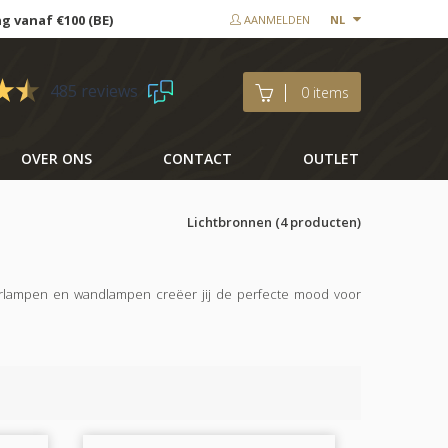
ng vanaf €100 (BE)
AANMELDEN
NL
485 reviews
0 items
OVER ONS
CONTACT
OUTLET
Lichtbronnen
(4 producten)
loerlampen en wandlampen creëer jij de perfecte mood voor