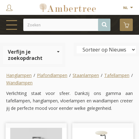
NL
HOME
Verfijn je
WEBSHOP
zoekopdracht
SHOWROOM
Hanglampen
/
Plafondlampen
/
Staanlampen
/
Tafellampen
/
PROJECTEN
Wandlampen
MERKEN
Verlichting staat voor sfeer. Dankzij ons gamma aan
tafellampen, hanglampen, vloerlampen en wandlampen creëer
OVER ONS
jij de perfecte mood voor eender welke gelegenheid.
CONTACT
OUTLET