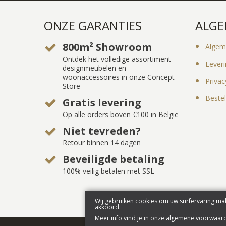
ONZE GARANTIES
ALGE
800m² Showroom
Algem
Ontdek het volledige assortiment
Lever
designmeubelen en
woonaccessoires in onze Concept
Privac
Store
Bestel
Gratis levering
Op alle orders boven €100 in België
Niet tevreden?
Retour binnen 14 dagen
Beveiligde betaling
100% veilig betalen met SSL
Wij gebruiken cookies om uw surfervaring mak
akkoord.
Meer info vind je in onze
algemene voorwaar