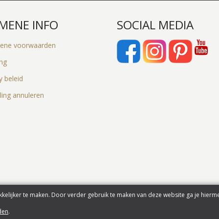
MENE INFO
SOCIAL MEDIA
ene voorwaarden
ing
y beleid
ling annuleren
kelijker te maken. Door verder gebruik te maken van deze website ga je hierm
den
.