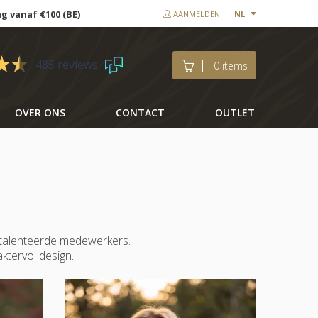
ng vanaf €100 (BE)
AANMELDEN
NL
485 reviews
0 items
OVER ONS
CONTACT
OUTLET
etalenteerde medewerkers.
ktervol design.