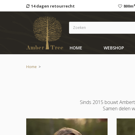
14 dagen retourrecht
800m²
HOME
WEBSHOP
Home
>
Sinds 2015 bouwt Ambertr
Samen delen we