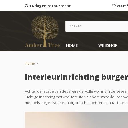
14 dagen retourrecht
800m²
HOME
WEBSHOP
Home
>
Interieurinrichting burg
Achter de façade van deze karaktervolle woning in de gege
luchtige inrichting met veel tactiliteit. Sobere zandkleure
meubels zorgen voor een organische toets en contrasteren 