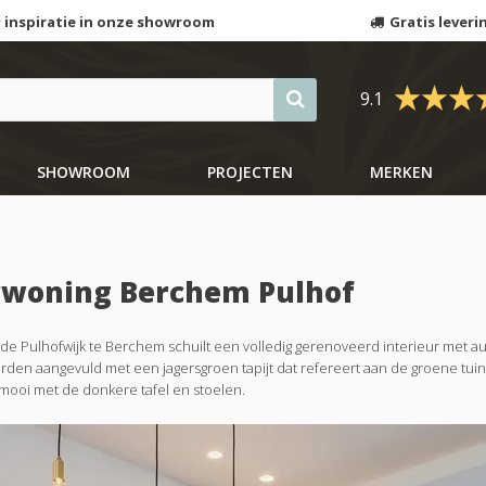
 inspiratie in onze showroom
Gratis leveri
9.1
SHOWROOM
PROJECTEN
MERKEN
erwoning Berchem Pulhof
erde Pulhofwijk te Berchem schuilt een volledig gerenoveerd interieur me
n werden aangevuld met een jagersgroen tapijt dat refereert aan de groene 
mooi met de donkere tafel en stoelen.