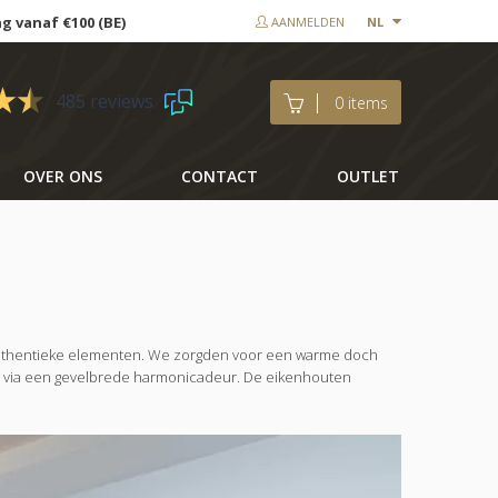
ng vanaf €100 (BE)
AANMELDEN
NL
485 reviews
0 items
OVER ONS
CONTACT
OUTLET
t authentieke elementen. We zorgden voor een warme doch
tuin via een gevelbrede harmonicadeur. De eikenhouten