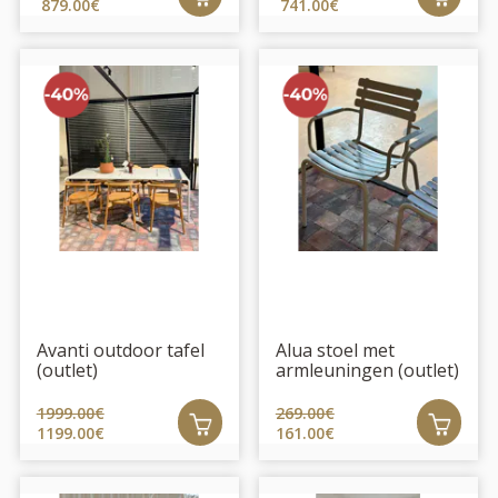
879.00€
741.00€
Avanti outdoor tafel
Alua stoel met
(outlet)
armleuningen (outlet)
1999.00€
269.00€
1199.00€
161.00€