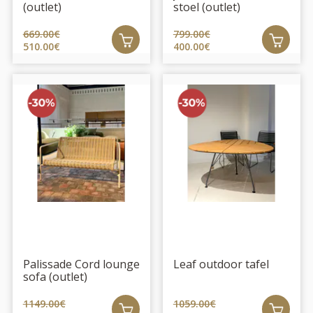
(outlet)
stoel (outlet)
669.00€
799.00€
510.00€
400.00€
Palissade Cord lounge
Leaf outdoor tafel
sofa (outlet)
1149.00€
1059.00€