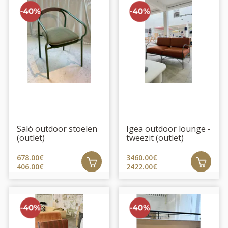
Salò outdoor stoelen
Igea outdoor lounge -
(outlet)
tweezit (outlet)
678.00€
3460.00€
406.00€
2422.00€