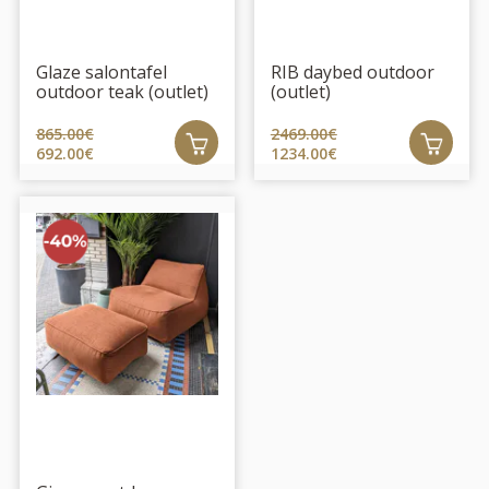
Glaze salontafel
RIB daybed outdoor
outdoor teak (outlet)
(outlet)
865.00€
2469.00€
692.00€
1234.00€