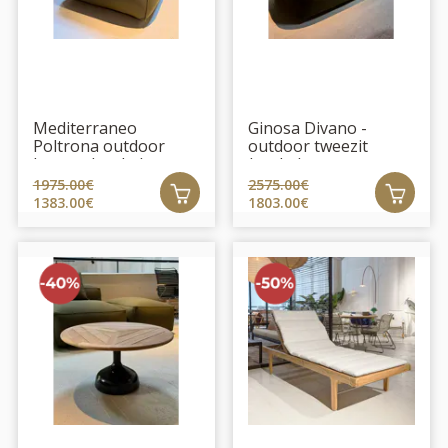
Mediterraneo
Ginosa Divano -
Poltrona outdoor
outdoor tweezit
lounge (outlet)
(outlet)
1975.00€
2575.00€
1383.00€
1803.00€