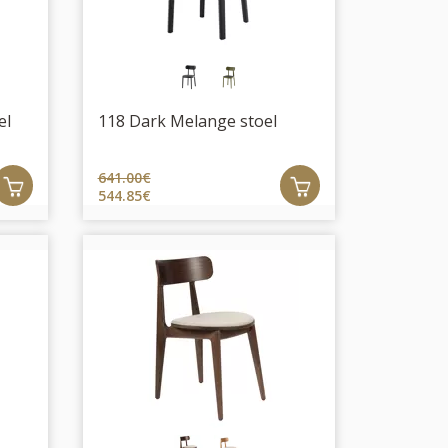
el
118 Dark Melange stoel
641.00€
544.85€