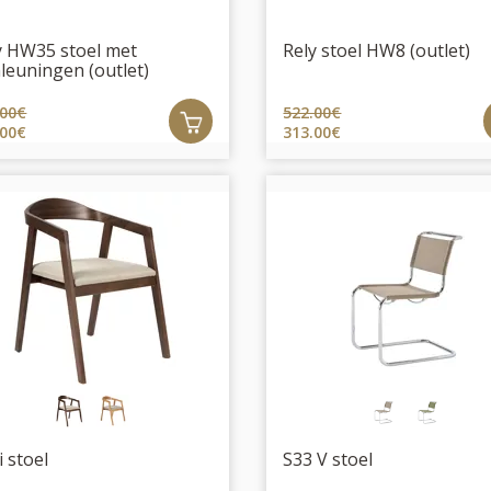
y HW35 stoel met
Rely stoel HW8 (outlet)
leuningen (outlet)
.00€
522.00€
.00€
313.00€
i stoel
S33 V stoel