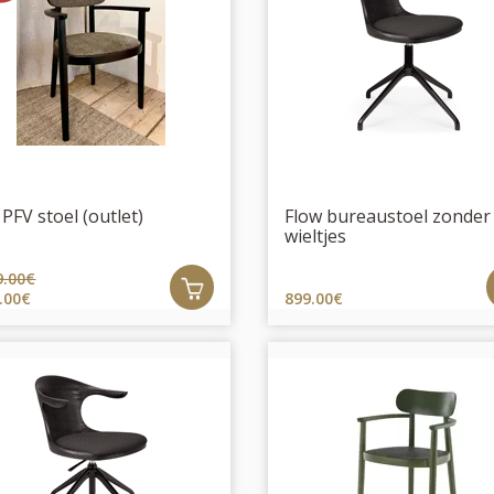
 PFV stoel (outlet)
Flow bureaustoel zonder
wieltjes
9.00€
.00€
899.00€