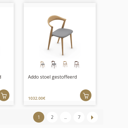
d
Addo stoel gestoffeerd
1032.00€
1
2
...
7