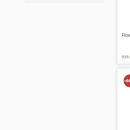
Flo
939