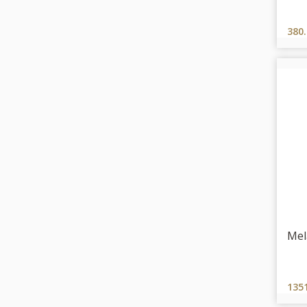
380
Mel
135