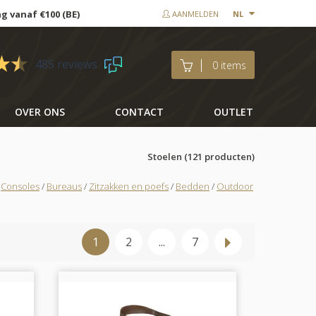
ng vanaf €100 (BE)
AANMELDEN
NL
485 reviews
0 items
OVER ONS
CONTACT
OUTLET
Stoelen
(121 producten)
/
Consoles
/
Bureaus
/
Zitzakken en poefs
/
Bedden
/
Outdoor
1
2
...
7