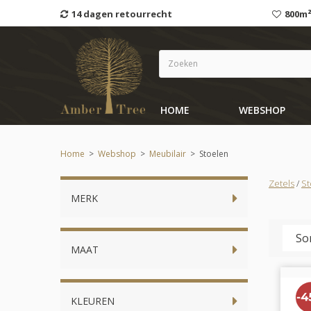
14 dagen retourrecht
800m²
HOME
WEBSHOP
Home
>
Webshop
>
Meubilair
>
Stoelen
Zetels
/
St
MERK
MAAT
KLEUREN