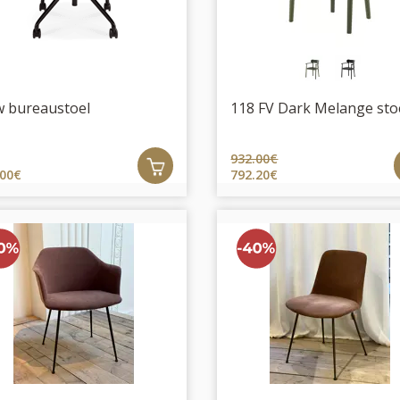
w bureaustoel
118 FV Dark Melange sto
932.00€
.00€
792.20€