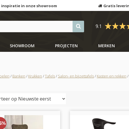
 inspiratie in onze showroom
Gratis leveri
9.1
SHOWROOM
PROJECTEN
MERKEN
oelen
/
Banken
/
Krukken
/
Tafels
/
Salon- en bijzettafels
/
Kasten en rekken