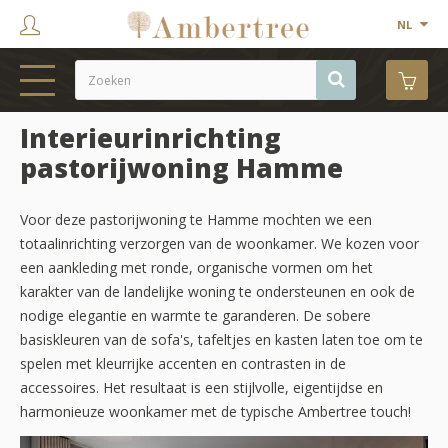
NL
Interieurinrichting
HOME
pastorijwoning Hamme
WEBSHOP
SHOWROOM
Voor deze pastorijwoning te Hamme mochten we een
totaalinrichting verzorgen van de woonkamer. We kozen voor
PROJECTEN
een aankleding met ronde, organische vormen om het
karakter van de landelijke woning te ondersteunen en ook de
MERKEN
nodige elegantie en warmte te garanderen. De sobere
basiskleuren van de sofa's, tafeltjes en kasten laten toe om te
OVER ONS
spelen met kleurrijke accenten en contrasten in de
CONTACT
accessoires. Het resultaat is een stijlvolle, eigentijdse en
harmonieuze woonkamer met de typische Ambertree touch!
OUTLET