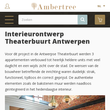
NL
Interieurontwerp
HOME
Theaterbuurt Antwerpen
WEBSHOP
SHOWROOM
Voor dit project in de Antwerpse Theaterbuurt werden 3
appartementen verbouwd tot heerlijk heldere units met veel
PROJECTEN
daglicht en een wijds zicht over de stad. De wensen van de
bouwheer betreffende de inrichting waren duidelijk: strak,
MERKEN
functioneel, tijdloos én correct geprijsd. De authentieke
elementen zoals de bakstenen muur werden naadloos
OVER ONS
geïntegreerd in het hedendaagse interieur.
CONTACT
OUTLET