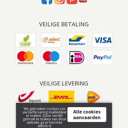
VEILIGE BETALING
VEILIGE LEVERING
Wij gebruiken cookies om
Alle cookies
uw surfervaring makkelijker
te maken. Door verder
aanvaarden
gebruik te maken van deze
website ga je hiermee
akkoord.