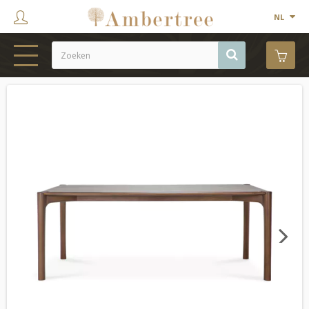
NL
HOME
WEBSHOP
SHOWROOM
PROJECTEN
MERKEN
OVER ONS
Next
CONTACT
OUTLET