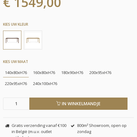
€ 1549,00
KIES UW KLEUR
KIES UW MAAT
140x80xH76
160x80xH76
180x90xH76
200x95xH76
220x95xH76
240x100xH76
IN WINKELMANDJE
Gratis verzending vanaf €100
800m² Showroom, open op
in België (m.u.v. outlet
zondag