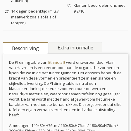
artikelen)
Klanten beoordelen ons met
14 dagen bedenktijd (m.u.v.
9.2/10
maatwerk zoals sofa's of
tapijten)
Extra informatie
Beschrijving
De PI dining table van
Ethnicraft
werd ontworpen door Alain
van Havre en is een eerbetoon aan de organische vormen en
lijnen die we in de natuur terugvinden. Het ontwerp behoudt de
kracht van deze vormen en presenteert ze in een slanke en
stijlvolle afwerking. De PI dining table is nu al een
klassieker dankzij de keuze voor een puur ontwerp en
natuurlijke materialen, waardoor samen tafelen nog gezelliger
wordt. De tafel wordt met de hand afgewerkt om het unieke
karakter van het hout te benadrukken. Dit zorgt ervoor dat elke
tafel een eigen verhaal vertelt en een individuele uitstraling
heeft.
Afmetingen: 140x80xH76cm / 160x80xH76cm / 180x90xH76cm /
200x95xH76cm / 220x95xH76cm / 240x100xH76cm