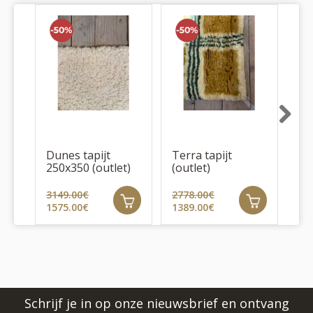
Next
Dunes tapijt
Terra tapijt
Bor
250x350 (outlet)
(outlet)
oc
3149.00€
2778.00€
50
1575.00€
1389.00€
25
Schrijf je in op onze nieuwsbrief en ontvang