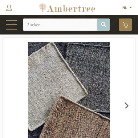
NL
HOME
WEBSHOP
SHOWROOM
PROJECTEN
MERKEN
OVER ONS
Next
CONTACT
OUTLET