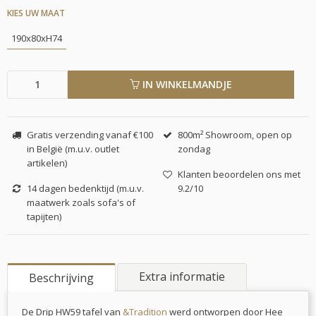
KIES UW MAAT
190x80xH74
IN WINKELMANDJE
Gratis verzending vanaf €100
800m² Showroom, open op
in België (m.u.v. outlet
zondag
artikelen)
Klanten beoordelen ons met
14 dagen bedenktijd (m.u.v.
9.2/10
maatwerk zoals sofa's of
tapijten)
Extra informatie
Beschrijving
De Drip HW59 tafel van
&Tradition
werd ontworpen door Hee