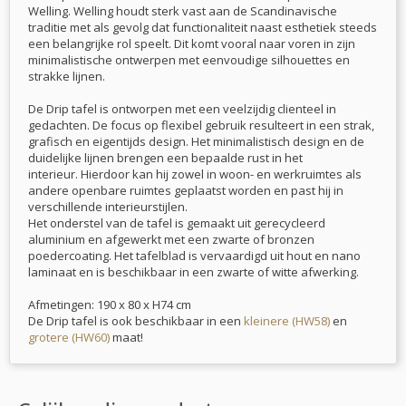
Welling. Welling houdt sterk vast aan de Scandinavische
traditie met als gevolg dat functionaliteit naast esthetiek steeds
een belangrijke rol speelt. Dit komt vooral naar voren in zijn
minimalistische ontwerpen met eenvoudige silhouettes en
strakke lijnen.
De Drip tafel is ontworpen met een veelzijdig clienteel in
gedachten. De focus op flexibel gebruik resulteert in een strak,
grafisch en eigentijds design. Het minimalistisch design en de
duidelijke lijnen brengen een bepaalde rust in het
interieur. Hierdoor kan hij zowel in woon- en werkruimtes als
andere openbare ruimtes geplaatst worden en past hij in
verschillende interieurstijlen.
Het onderstel van de tafel is gemaakt uit gerecycleerd
aluminium en afgewerkt met een zwarte of bronzen
poedercoating. Het tafelblad is vervaardigd uit hout en nano
laminaat en is beschikbaar in een zwarte of witte afwerking.
Afmetingen: 190 x 80 x H74 cm
De Drip tafel is ook beschikbaar in een
kleinere (HW58)
en
grotere (HW60)
maat!