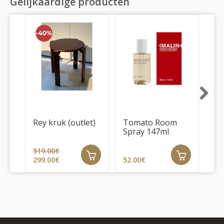
Gelijkaardige producten
Next
Rey kruk (outlet)
Tomato Room
AA
Spray 147ml
up
519.00€
299.00€
52.00€
53