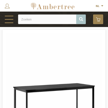
NL
HOME
WEBSHOP
SHOWROOM
PROJECTEN
MERKEN
OVER ONS
CONTACT
OUTLET