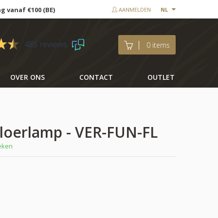
ng vanaf €100 (BE)
AANMELDEN
NL
485 reviews
0 items
OVER ONS
CONTACT
OUTLET
vloerlamp - VER-FUN-FL
weken