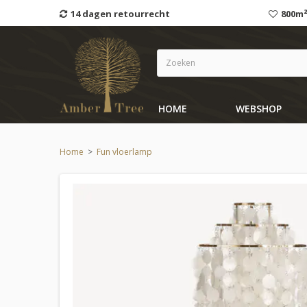
14 dagen retourrecht
800m²
HOME
WEBSHOP
Home
>
Fun vloerlamp