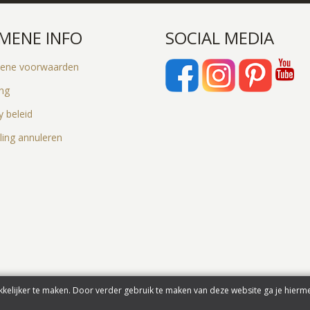
MENE INFO
SOCIAL MEDIA
ene voorwaarden
ing
y beleid
ling annuleren
kelijker te maken. Door verder gebruik te maken van deze website ga je hierm