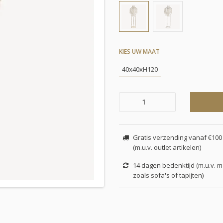
KIES UW MAAT
40x40xH120
Gratis verzending vanaf €100 
(m.u.v. outlet artikelen)
14 dagen bedenktijd (m.u.v. 
zoals sofa's of tapijten)