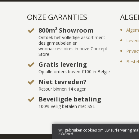
ONZE GARANTIES
ALGE
800m² Showroom
Algem
Ontdek het volledige assortiment
Lever
designmeubelen en
woonaccessoires in onze Concept
Privac
Store
Bestel
Gratis levering
Op alle orders boven €100 in België
Niet tevreden?
Retour binnen 14 dagen
Beveiligde betaling
100% veilig betalen met SSL
Wij gebruiken cookies om uw surfervaring mak
akkoord.