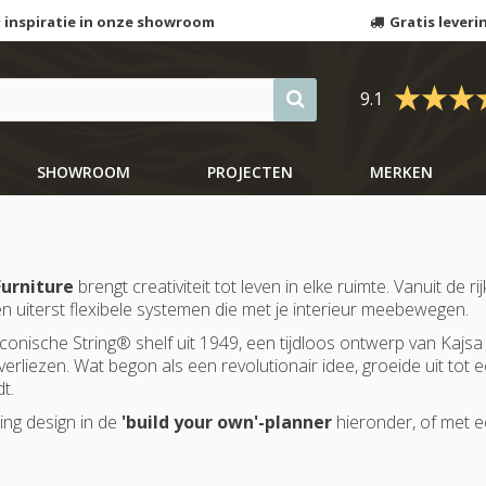
 inspiratie in onze showroom
Gratis leveri
9.1
SHOWROOM
PROJECTEN
MERKEN
Furniture
brengt creativiteit tot leven in elke ruimte. Vanuit de
n uiterst flexibele systemen die met je interieur meebewegen.
conische String® shelf uit 1949, een tijdloos ontwerp van Kajsa 
erliezen. Wat begon als een revolutionair idee, groeide uit tot e
t.
ing design in de
'build your own'-planner
hieronder, of met 