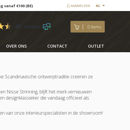
ng vanaf €100 (BE)
AANMELDEN
NL
485 reviews
0 items
OVER ONS
CONTACT
OUTLET
 rijke Scandinavische ontwerptraditie creëren ze
en Nisse Strinning, blijft het merk vernieuwen
en designklassieker die vandaag officieel als
een van onze interieurspecialisten in de showroom!