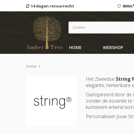
14 dagen retourrecht
800m²
HOME
WEBSHOP
Home
>
Het Zweedse
String 
elegante, herkenbare e
Geïnspireerd door de i
zonder de essentie te v
kunstwerk erkend word
Personaliseer jouw Str