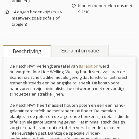
artikelen)
Klanten beoordelen ons met
14 dagen bedenktijd (m.u.v.
9.2/10
maatwerk zoals sofa's of
tapijten)
Extra informatie
Beschrijving
De Patch HW1 verlengbare tafel van
&Tradition
werd
ontworpen door Hee Welling. Welling houdt sterk vast aan de
Scandinavische traditie met als gevolg dat functionaliteit naast
esthetiek steeds een belangrijke rol speelt. Dit komt vooral
naar voren in zijn minimalistische ontwerpen met eenvoudige
silhouettes en strakke lijnen.
De Patch HW1 heeft massief houten poten en een een nano-
gelamineerd tafelblad met randen uit fineer. De metalen
plaatjes in de poten en de afgeronde hoeken zijn details die de
tafel zijn elegante uitstraling geven. Het minimalistisch design
zorgt er daarbij voor dat de tafel in verschillende ruimte en
interieurstijlen past. Dankzij de speciale vlinder-
verlengingstechniek kan de tafel eenvoudig uitgeschoven