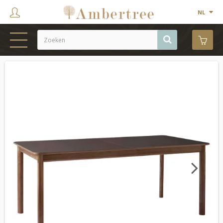
NL
HOME
WEBSHOP
SHOWROOM
PROJECTEN
MERKEN
OVER ONS
Next
CONTACT
OUTLET