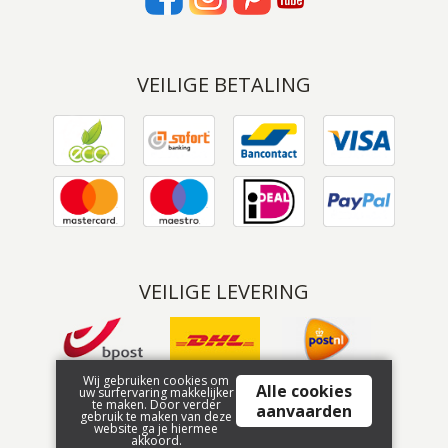
VEILIGE BETALING
VEILIGE LEVERING
Wij gebruiken cookies om
Alle cookies
uw surfervaring makkelijker
te maken. Door verder
aanvaarden
gebruik te maken van deze
website ga je hiermee
akkoord.