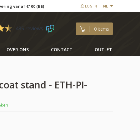
vering vanaf €100 (BE)
LOG IN
NL
485 reviews
0 items
OVER ONS
CONTACT
OUTLET
 coat stand - ETH-PI-
weken