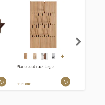
Next
Piano coat rack large
Piano coat ra
3095.00€
2060.00€