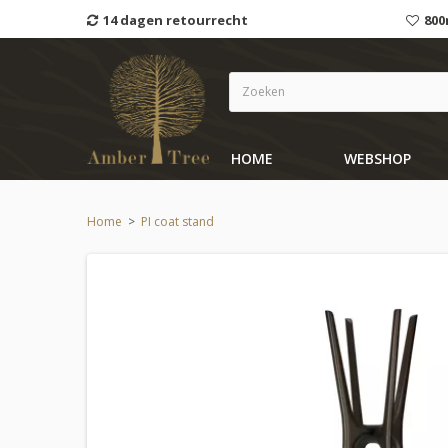
14 dagen retourrecht
800
HOME
WEBSHOP
Home
>
PI coat stand