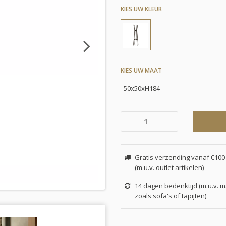
KIES UW KLEUR
Next
KIES UW MAAT
50x50xH184
Gratis verzending vanaf €100 
(m.u.v. outlet artikelen)
14 dagen bedenktijd (m.u.v. 
zoals sofa's of tapijten)