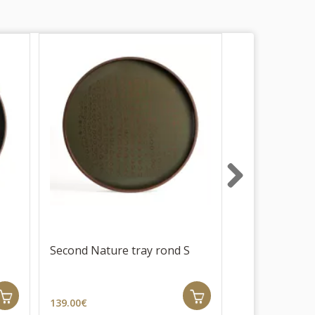
Next
Second Nature tray rond S
Bronze Organi
Tray Round - 
139.00€
69.00€