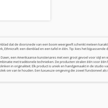
dienblad dat de doorsnede van een boom weergeeft schenkt meteen karakte
, Ethnicraft: een dienblad en een tafel in één. Tip: kies het bijpassende 
an Dawn, een Amerikaanse kunstenares met een groot gevoel voor stijl en e
ombinatie met traditionele technieken. De producten stralen één voor één h
tblinken in originaliteit. Elk product is uniek en handgemaakt in de studio
n plek om van te houden. Een luxueuze omgeving die zowel functioneel als