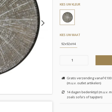
KIES UW KLEUR
Next
KIES UW MAAT
92x92xH4
Gratis verzending vanaf €100 
(m.u.v. outlet artikelen)
14 dagen bedenktijd (m.u.v. 
zoals sofa's of tapijten)