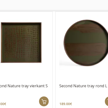
ond Nature tray vierkant S
Second Nature tray rond L
.00€
189.00€