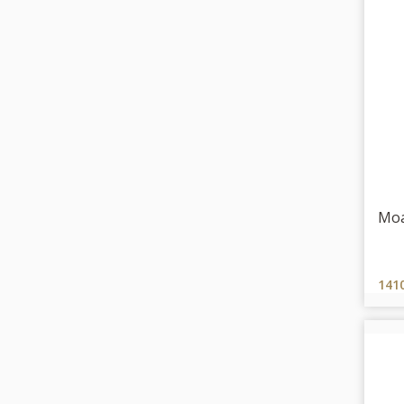
Moa
141