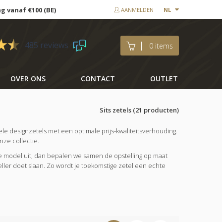
ng vanaf €100 (BE)
AANMELDEN
NL
485 reviews
0 items
OVER ONS
CONTACT
OUTLET
Sits zetels
(21 producten)
bele designzetels met een optimale prijs-kwaliteitsverhouding.
nze collectie.
riete model uit, dan bepalen we samen de opstelling op maat
neller doet slaan. Zo wordt je toekomstige zetel een echte