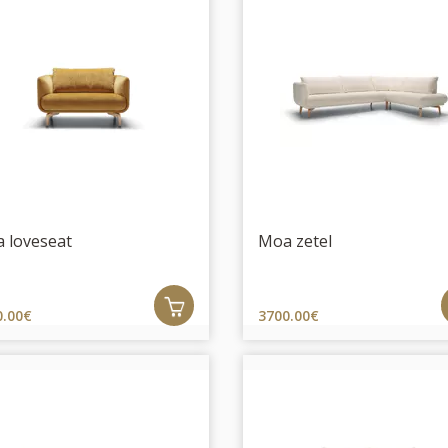
 loveseat
Moa zetel
0.00€
3700.00€