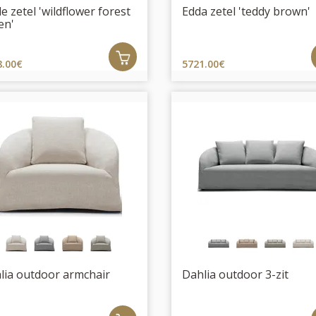
e zetel 'wildflower forest
Edda zetel 'teddy brown'
en'
8.00€
5721.00€
lia outdoor armchair
Dahlia outdoor 3-zit