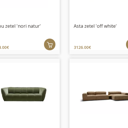
ou zetel 'nori natur'
Asta zetel 'off white'
4.00€
3126.00€