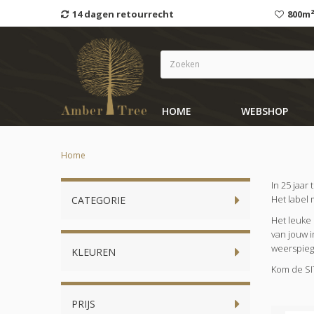
14 dagen retourrecht
800m²
HOME
WEBSHOP
Home
In 25 jaar
Het label 
CATEGORIE
Het leuke 
van jouw i
weerspiege
KLEUREN
Kom de SI
PRIJS