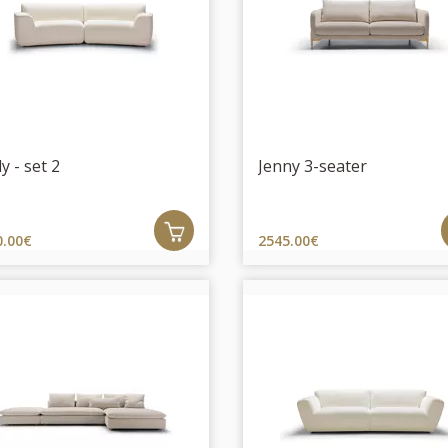
y - set 2
Jenny 3-seater
0.00€
2545.00€