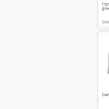
Clyd
gre
263
Dah