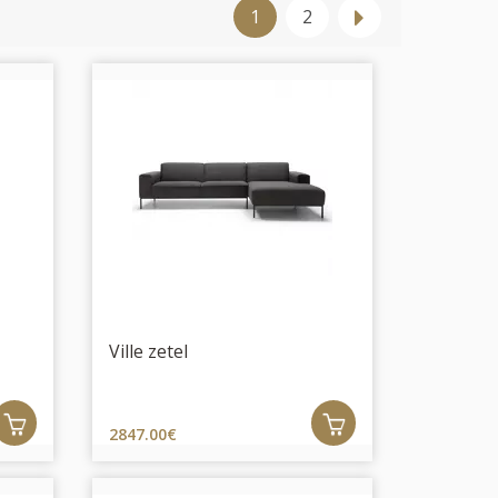
1
2
Ville zetel
2847.00€