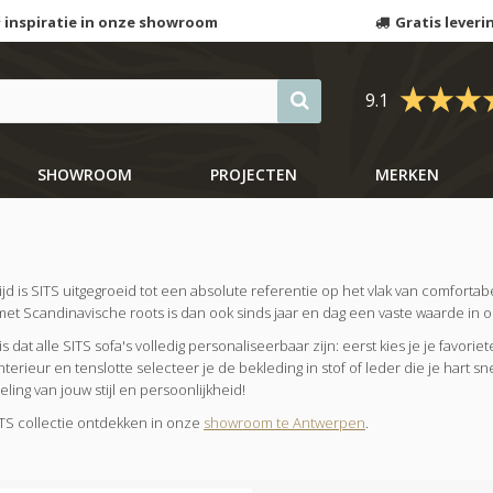
 inspiratie in onze showroom
Gratis leveri
9.1
SHOWROOM
PROJECTEN
MERKEN
 tijd is SITS uitgegroeid tot een absolute referentie op het vlak van comforta
met Scandinavische roots is dan ook sinds jaar en dag een vaste waarde in o
is dat alle SITS sofa's volledig personaliseerbaar zijn: eerst kies je je favo
nterieur en tenslotte selecteer je de bekleding in stof of leder die je hart s
ling van jouw stijl en persoonlijkheid!
TS collectie ontdekken in onze
showroom te Antwerpen
.