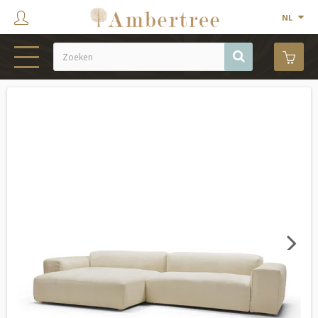
NL
HOME
WEBSHOP
SHOWROOM
PROJECTEN
MERKEN
OVER ONS
Next
CONTACT
OUTLET