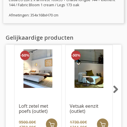
144 / Fabric Bloom 1 cream / Legs 173 oak
Afmetingen: 354x168xH70 cm
Gelijkaardige producten
Next
Loft zetel met
Vetsak eenzit
We
poefs (outlet)
(outlet)
dri
9500.00€
1730.00€