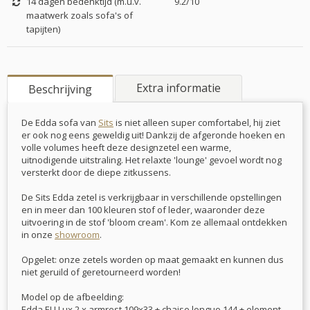
14 dagen bedenktijd (m.u.v.
9.2/10
maatwerk zoals sofa's of
tapijten)
Extra informatie
Beschrijving
De Edda sofa van
Sits
is niet alleen super comfortabel, hij ziet
er ook nog eens geweldig uit! Dankzij de afgeronde hoeken en
volle volumes heeft deze designzetel een warme,
uitnodigende uitstraling. Het relaxte 'lounge' gevoel wordt nog
versterkt door de diepe zitkussens.
De Sits Edda zetel is verkrijgbaar in verschillende opstellingen
en in meer dan 100 kleuren stof of leder, waaronder deze
uitvoering in de stof 'bloom cream'. Kom ze allemaal ontdekken
in onze
showroom
.
Opgelet: onze zetels worden op maat gemaakt en kunnen dus
niet geruild of geretourneerd worden!
Model op de afbeelding:
Edda EU Lux 2 x armrest 109x33 + chaise longue 144 + element