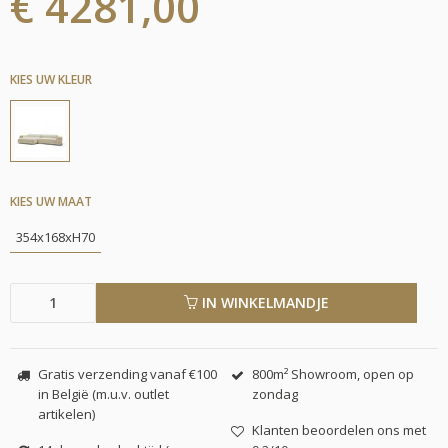
€ 4281,00
KIES UW KLEUR
KIES UW MAAT
354x168xH70
IN WINKELMANDJE
Gratis verzending vanaf €100
800m² Showroom, open op
in België (m.u.v. outlet
zondag
artikelen)
Klanten beoordelen ons met