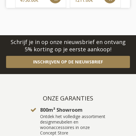
4750.00€
1211.00€
25
Schrijf je in op onze nieuwsbrief en ontvang
5% korting op je eerste aankoop!
INSCHRIJVEN OP DE NIEUWSBRIEF
ONZE GARANTIES
800m² Showroom
Ontdek het volledige assortiment
designmeubelen en
woonaccessoires in onze
Concept Store