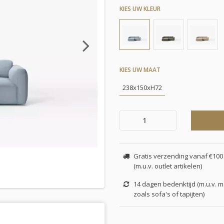
KIES UW KLEUR
Next
KIES UW MAAT
238x150xH72
Gratis verzending vanaf €100 
(m.u.v. outlet artikelen)
14 dagen bedenktijd (m.u.v. 
zoals sofa's of tapijten)