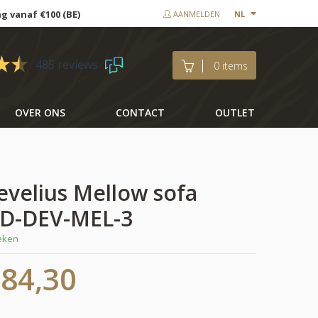
ng vanaf €100 (BE)
AANMELDEN
NL
485 reviews
0 items
OVER ONS
CONTACT
OUTLET
evelius Mellow sofa
RAD-DEV-MEL-3
weken
884,30