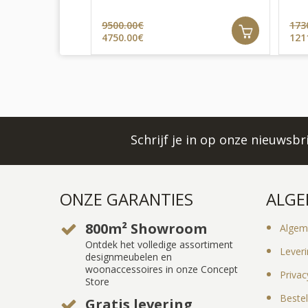
9500.00€
173
4750.00€
121
Schrijf je in op onze nieuwsb
ONZE GARANTIES
ALGE
800m² Showroom
Algem
Ontdek het volledige assortiment
Lever
designmeubelen en
woonaccessoires in onze Concept
Privac
Store
Bestel
Gratis levering