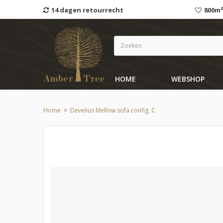
14 dagen retourrecht
800m²
HOME
WEBSHOP
Home
>
Develius Mellow sofa config. C