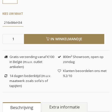
KIES UW MAAT
216x84xH34
IN WINKELMANDJE
Gratis verzending vanaf €100
800m² Showroom, open op
in België (m.u.v. outlet
zondag
artikelen)
Klanten beoordelen ons met
14 dagen bedenktijd (m.u.v.
9.2/10
maatwerk zoals sofa's of
tapijten)
Extra informatie
Beschrijving