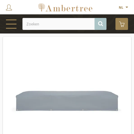
NL
HOME
WEBSHOP
SHOWROOM
PROJECTEN
MERKEN
OVER ONS
CONTACT
OUTLET