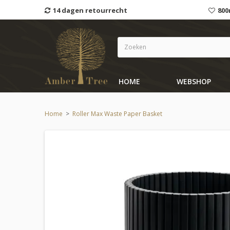
14 dagen retourrecht
800
HOME
WEBSHOP
Home
>
Roller Max Waste Paper Basket