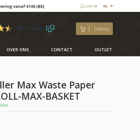
vering vanaf €100 (BE)
LOG IN
NL
485 reviews
0 items
OVER ONS
CONTACT
OUTLET
oller Max Waste Paper
-ROLL-MAX-BASKET
weken