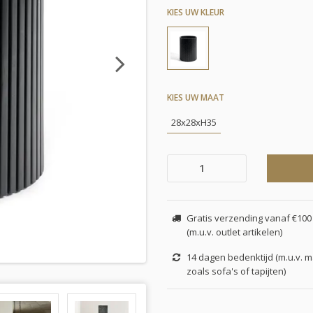
KIES UW KLEUR
Next
KIES UW MAAT
28x28xH35
Gratis verzending vanaf €100 
(m.u.v. outlet artikelen)
14 dagen bedenktijd (m.u.v. 
zoals sofa's of tapijten)