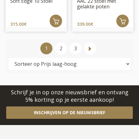
Soft Edge 10 Stoel
AAC 22 stoel met
gelakte poten
315.00€
339.00€
1
2
3
Schrijf je in op onze nieuwsbrief en ontvang
5% korting op je eerste aankoop!
INSCHRIJVEN OP DE NIEUWSBRIEF